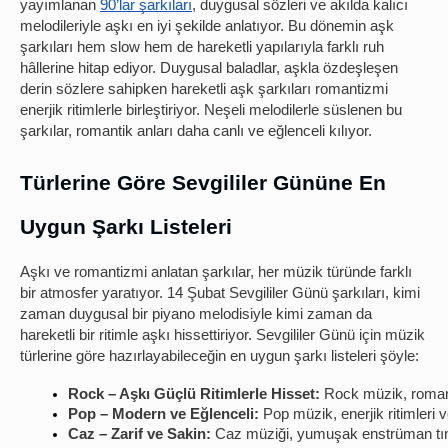
yayımlanan
90’lar şarkıları
, duygusal sözleri ve akılda kalıcı
melodileriyle aşkı en iyi şekilde anlatıyor. Bu dönemin aşk
şarkıları hem slow hem de hareketli yapılarıyla farklı ruh
hâllerine hitap ediyor. Duygusal baladlar, aşkla özdeşleşen
derin sözlere sahipken hareketli aşk şarkıları romantizmi
enerjik ritimlerle birleştiriyor. Neşeli melodilerle süslenen bu
şarkılar, romantik anları daha canlı ve eğlenceli kılıyor.
Türlerine Göre Sevgililer Gününe En
Uygun Şarkı Listeleri
Aşkı ve romantizmi anlatan şarkılar, her müzik türünde farklı
bir atmosfer yaratıyor.
14 Şubat Sevgililer Günü şarkıları
, kimi
zaman duygusal bir piyano melodisiyle kimi zaman da
hareketli bir ritimle aşkı hissettiriyor. Sevgililer Günü için müzik
türlerine göre hazırlayabileceğin en uygun şarkı listeleri şöyle:
Rock – Aşkı Güçlü Ritimlerle Hisset:
 Rock müzik, romanti
Pop – Modern ve Eğlenceli: 
Pop müzik, enerjik ritimleri v
Caz – Zarif ve Sakin:
 Caz müziği, yumuşak enstrüman tınıl