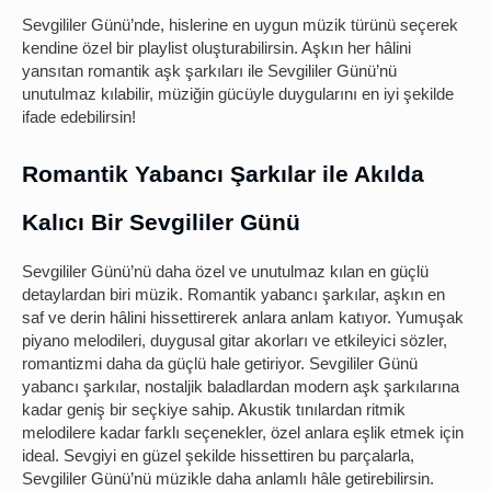
Sevgililer Günü’nde, hislerine en uygun müzik türünü seçerek
kendine özel bir playlist oluşturabilirsin. Aşkın her h
â
lini
yansıtan romantik aşk şarkıları ile Sevgililer Günü’nü
unutulmaz kılabilir, müziğin gücüyle duygularını en iyi şekilde
ifade edebilirsin!
Romantik Yabancı Şarkılar ile Akılda
Kalıcı Bir Sevgililer Günü
Sevgililer Günü’nü daha özel ve unutulmaz kılan en güçlü
detaylardan biri müzik. Romantik yabancı şarkılar, aşkın en
saf ve derin hâlini hissettirerek anlara anlam katıyor. Yumuşak
piyano melodileri, duygusal gitar akorları ve etkileyici sözler,
romantizmi daha da güçlü hale getiriyor. Sevgililer Günü
yabancı şarkılar, nostaljik baladlardan modern aşk şarkılarına
kadar geniş bir seçkiye sahip. Akustik tınılardan ritmik
melodilere kadar farklı seçenekler, özel anlara eşlik etmek için
ideal. Sevgiyi en güzel şekilde hissettiren bu parçalarla,
Sevgililer Günü’nü müzikle daha anlamlı hâle getirebilirsin.