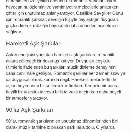
etmenin en özel yolları arasında. Romantik şarkılar, aşkın
heyecanını, özlemini ve samimiyetini melodilerle anlatırken,
çiftler için unutulmaz anlar yaratıyor. Özellikle Sevgililer Günü
için romantik şarkılar, sevdiğin kişiyle paylaştığın duyguları
güçlendirerek müziğin büyüsünü daha derinden hissetmeni
sağlıyor.
Hareketli Aşk Şarkıları
Aşkın enerjisini yansıtan hareketli aşk şarkıları, romantik
anlara eğlenceli bir dokunuş katıyor. Duyguları coşkulu
ritimlerle ifade eden bu şarkılar, müzik dinleme deneyimini
daha canlı hâle getiriyor. Romantik şarkılar her zaman slow ya
da duygusal olmak zorunda değil. Hareketli melodilerle de
aşkın heyecanını hissettirmek mümkün. Tempolu bir parça,
keyifli bir yolculukta veya birlikte vakit geçirirken daha neşeli
bir atmosfer yaratıyor.
90’lar Aşk Şarkıları
90’lar, romantik şarkıların en unutulmaz dönemlerinden biri
olarak müzik tarihine iz bırakan şarkılarla dolu. O yıllarda