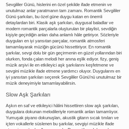
Sevgililer Günü, hislerini en özel şekilde ifade etmenin ve
unutulmaz anlar yaratmanın tam zamanı. Romantik Sevgililer
Günü şarkıları, bu özel güne duygu katan en önemli
detaylardan biri. Klasik aşk şarkıları, duygusal baladlar ve
modern romantik parçalarla oluşturulan bir playlist, sevdiğin
kişiyle geçirdiğin anları daha anlamlı hâle getiriyor. Sözleriyle
duyguları en iyi yansıtan parçalar, romantik atmosferi
tamamlayarak müziğin gücünü hissettiriyor. En romantik
şarkılar, sevgi dolu bir gün geçirmenin en güzel yollarından biri
olurken, fonda çalan melodi her anına eşlik ediyor. fizy, geniş
müzik arşivi ile en etkileyici aşk şarkılarını keşfetmene ve
sevgini müzikle ifade etmene yardımcı oluyor. Duygularını en
iyi yansıtan şarkıları seçerek Sevgililer Günü’nü unutulmaz bir
müzik deneyimiyle tamamlayabilirsin.
Slow Aşk Şarkıları
Aşkın en saf ve etkileyici hâlini hissettiren slow aşk şarkıları,
duygulara dokunan melodileriyle romantik anları tamamlıyor.
Yumuşak piyano dokunuşları, akustik gitarın sıcak tınıları ve
içten vokallerle süslenen bu şarkılar, sevgiyi müzikle ifade